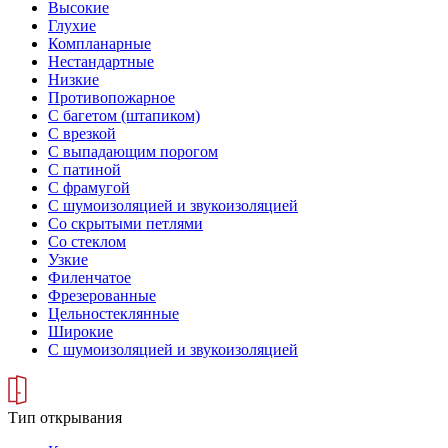
Высокие
Глухие
Компланарные
Нестандартные
Низкие
Противопожарное
С багетом (штапиком)
С врезкой
С выпадающим порогом
С патиной
С фрамугой
С шумоизоляцией и звукоизоляцией
Со скрытыми петлями
Со стеклом
Узкие
Филенчатое
Фрезерованные
Цельностеклянные
Широкие
С шумоизоляцией и звукоизоляцией
Тип открывания