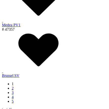
Medea PV1
# 47357
Brussel SV
1
2
3
4
5