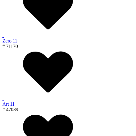
Zero 11
# 71170
Art 11
# 47089