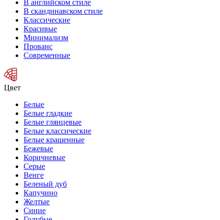
В английском стиле
В скандинавском стиле
Классические
Красивые
Минимализм
Прованс
Современные
Цвет
Белые
Белые гладкие
Белые глянцевые
Белые классические
Белые крашенные
Бежевые
Коричневые
Серые
Венге
Беленый дуб
Капучино
Желтые
Синие
Голубые