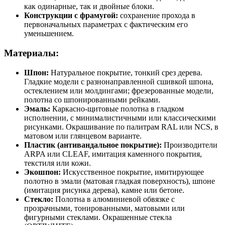
как одинарные, так и двойные блоки.
Конструкции с фрамугой:
сохранение прохода в
первоначальных параметрах с фактическим его
уменьшением.
Материалы:
Шпон:
Натуральное покрытие, тонкий срез дерева.
Гладкие модели с разнонаправленной сшивкой шпона,
остеклением или молдингами; фрезерованные модели,
полотна со шпонированными рейками.
Эмаль:
Каркасно-щитовые полотна в гладком
исполнении, с минималистичными или классическими
рисунками. Окрашивание по палитрам RAL или NCS, в
матовом или глянцевом варианте.
Пластик (антивандальное покрытие):
Производители
ARPA или CLEAF, имитация каменного покрытия,
текстиля или кожи.
Экошпон:
Искусственное покрытие, имитирующее
полотно в эмали (матовая гладкая поверхность), шпоне
(имитация рисунка дерева), камне или бетоне.
Стекло:
Полотна в алюминиевой обвязке с
прозрачными, тонированными, матовыми или
фигурными стеклами. Окрашенные стекла