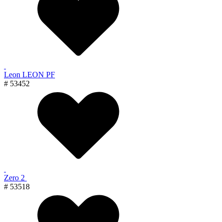
Leon LEON PF
# 53452
Zero 2
# 53518