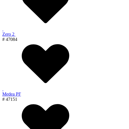
Zero 2
# 47084
Medea PF
# 47151