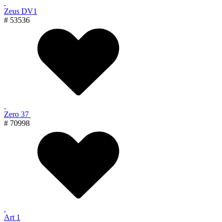
Zeus DV1
# 53536
Zero 37
# 70998
Art 1