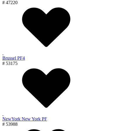
# 47220
Brussel PF4
# 53175
NewYork New York PF
# 53988