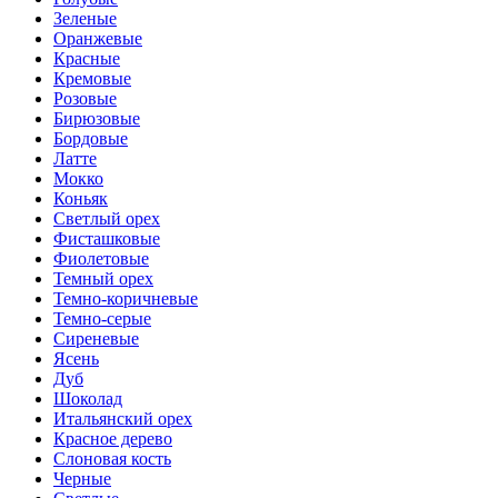
Зеленые
Оранжевые
Красные
Кремовые
Розовые
Бирюзовые
Бордовые
Латте
Мокко
Коньяк
Светлый орех
Фисташковые
Фиолетовые
Темный орех
Темно-коричневые
Темно-серые
Сиреневые
Ясень
Дуб
Шоколад
Итальянский орех
Красное дерево
Слоновая кость
Черные