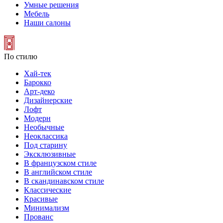
Умные решения
Мебель
Наши салоны
По стилю
Хай-тек
Барокко
Арт-деко
Дизайнерские
Лофт
Модерн
Необычные
Неоклассика
Под старину
Эксклюзивные
В французском стиле
В английском стиле
В скандинавском стиле
Классические
Красивые
Минимализм
Прованс