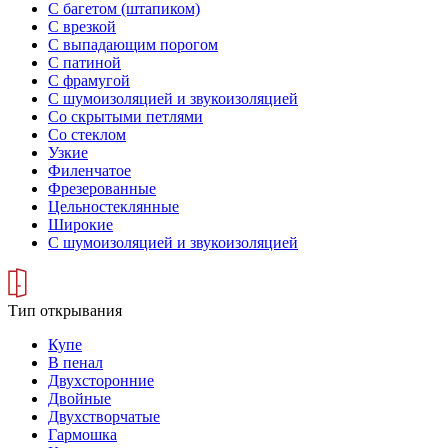
С багетом (штапиком)
С врезкой
С выпадающим порогом
С патиной
С фрамугой
С шумоизоляцией и звукоизоляцией
Со скрытыми петлями
Со стеклом
Узкие
Филенчатое
Фрезерованные
Цельностеклянные
Широкие
С шумоизоляцией и звукоизоляцией
Тип открывания
Купе
В пенал
Двухсторонние
Двойные
Двухстворчатые
Гармошка