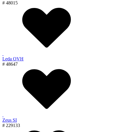
# 48015
Leda OVH
# 48647
Zeus SI
# 229133