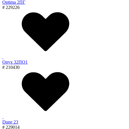
Optima 2ПГ
# 229226
Onyx 32ПО1
# 210430
Dune 23
# 229014