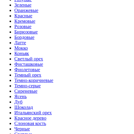
Зеленые
Оранжевые
Красные
Кремовые
Розовые
Бирюзовые
Бордовые
Латте
Мокко
Коньяк
Светлый орех
Фисташковые
Фиолетовые
Темный орех
Темно-коричневые
Темно-серые
Сиреневые
Ясень
Дуб
Шоколад
Итальянский орех
Красное дерево
Слоновая кость
Черные