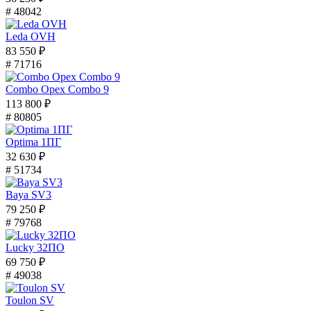
# 48042
Leda OVH
83 550 ₽
# 71716
Combo Орех Combo 9
113 800 ₽
# 80805
Optima 1ПГ
32 630 ₽
# 51734
Baya SV3
79 250 ₽
# 79768
Lucky 32ПО
69 750 ₽
# 49038
Toulon SV