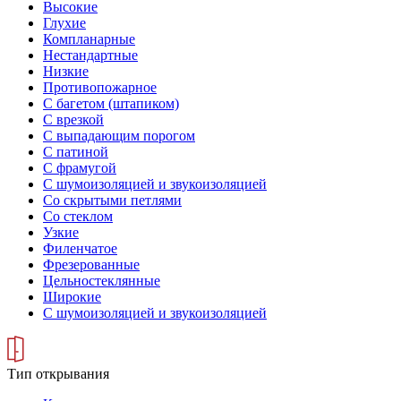
Высокие
Глухие
Компланарные
Нестандартные
Низкие
Противопожарное
С багетом (штапиком)
С врезкой
С выпадающим порогом
С патиной
С фрамугой
С шумоизоляцией и звукоизоляцией
Со скрытыми петлями
Со стеклом
Узкие
Филенчатое
Фрезерованные
Цельностеклянные
Широкие
С шумоизоляцией и звукоизоляцией
Тип открывания