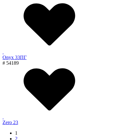
Onyx 33ПГ
# 54189
Zero 23
1
2