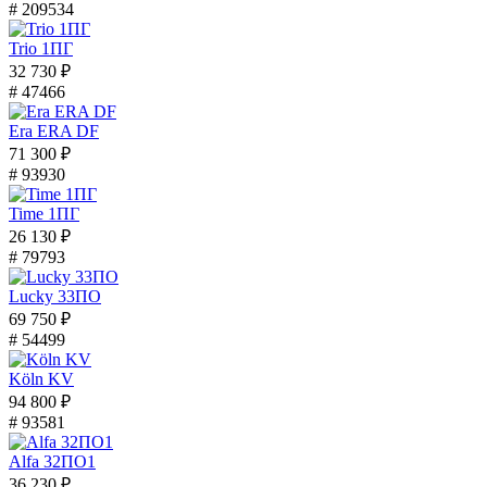
# 209534
Trio 1ПГ
32 730 ₽
# 47466
Era ERA DF
71 300 ₽
# 93930
Time 1ПГ
26 130 ₽
# 79793
Lucky 33ПО
69 750 ₽
# 54499
Köln KV
94 800 ₽
# 93581
Alfa 32ПО1
36 230 ₽