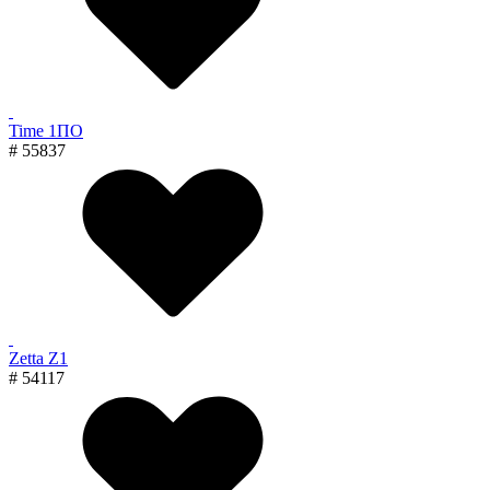
Time 1ПО
# 55837
Zetta Z1
# 54117