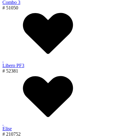
Combo 3
# 51050
Libero PF3
# 52381
Elise
# 210752