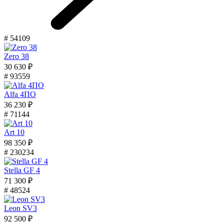
# 54109
Zero 38
30 630 ₽
# 93559
Alfa 4ПО
36 230 ₽
# 71144
Art 10
98 350 ₽
# 230234
Stella GF 4
71 300 ₽
# 48524
Leon SV3
92 500 ₽