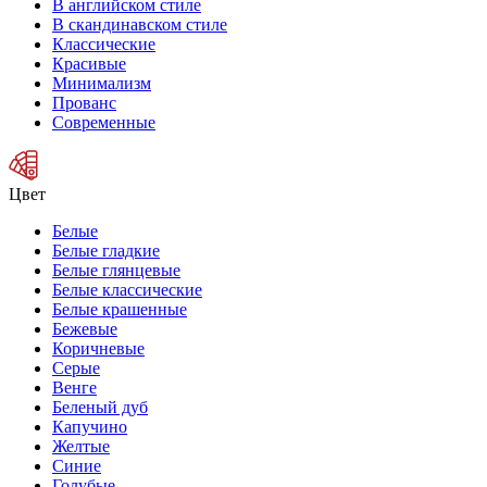
В английском стиле
В скандинавском стиле
Классические
Красивые
Минимализм
Прованс
Современные
Цвет
Белые
Белые гладкие
Белые глянцевые
Белые классические
Белые крашенные
Бежевые
Коричневые
Серые
Венге
Беленый дуб
Капучино
Желтые
Синие
Голубые